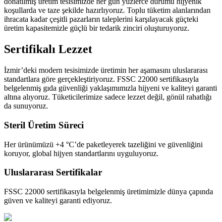
donatılmış üretim tesisimizde her gün yüzlerce dürümü hijyenik
koşullarda ve taze şekilde hazırlıyoruz. Toplu tüketim alanlarından
ihracata kadar çeşitli pazarların taleplerini karşılayacak güçteki
üretim kapasitemizle güçlü bir tedarik zinciri oluşturuyoruz.
Sertifikalı Lezzet
İzmir’deki modern tesisimizde üretimin her aşamasını uluslararası
standartlara göre gerçekleştiriyoruz. FSSC 22000 sertifikasıyla
belgelenmiş gıda güvenliği yaklaşımımızla hijyeni ve kaliteyi garanti
altına alıyoruz. Tüketicilerimize sadece lezzet değil, gönül rahatlığı
da sunuyoruz.
Steril Üretim Süreci
Her ürünümüzü +4 °C’de paketleyerek tazeliğini ve güvenliğini
koruyor, global hijyen standartlarını uyguluyoruz.
Uluslararası Sertifikalar
FSSC 22000 sertifikasıyla belgelenmiş üretimimizle dünya çapında
güven ve kaliteyi garanti ediyoruz.